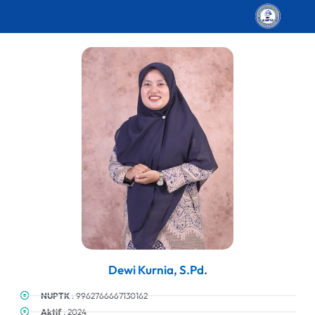
Dewi Kurnia, S.Pd.
NUPTK
: 9962766667130162
Aktif
: 2024