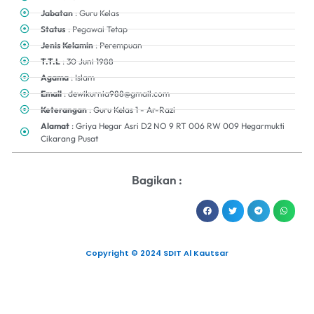
Jabatan
: Guru Kelas
Status
: Pegawai Tetap
Jenis Kelamin
: Perempuan
T.T.L
: 30 Juni 1988
Agama
: Islam
Email
: dewikurnia988@gmail.com
Keterangan
: Guru KeIas 1 - Ar-Razi
Alamat
: Griya Hegar Asri D2 NO 9 RT 006 RW 009 Hegarmukti
Cikarang Pusat
Bagikan :
Copyright © 2024 SDIT Al Kautsar