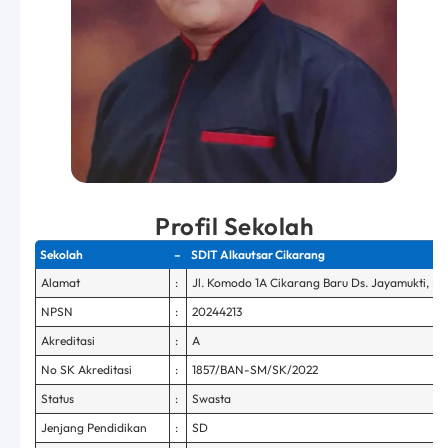
Profil Sekolah
Sekolah
–
SDIT Alkautsar Cikarang
Alamat
:
Jl. Komodo 1A Cikarang Baru Ds. Jayamukti, Kec
NPSN
:
20244213
Akreditasi
:
A
No SK Akreditasi
:
1857/BAN-SM/SK/2022
Status
:
Swasta
Jenjang Pendidikan
:
SD