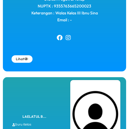
NUPTK : 9355763665200023
Keterangan : Walas Kelas III Ibnu Sina
Email : -
Lihat
LAELATUL B...
Guru Kelas