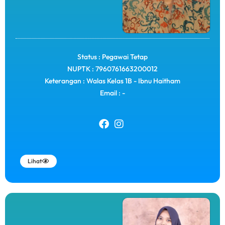
Status : Pegawai Tetap
NUPTK : 7960761663200012
Keterangan : Walas KeIas 1B - Ibnu Haitham
Email : -
Lihat