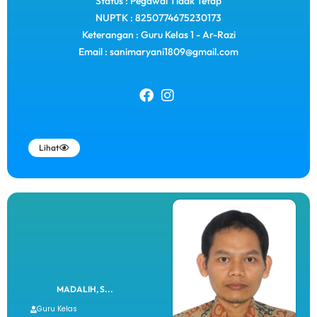
Status : Pegawai Tidak Tetap
NUPTK : 8250774675230173
Keterangan : Guru KeIas 1 - Ar-Razi
Email : sanimaryani1809@gmail.com
Lihat
MADALIH, S...
Guru Kelas