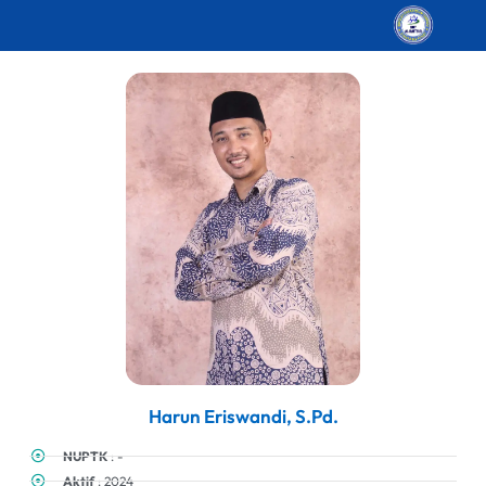
Harun Eriswandi, S.Pd.
NUPTK
: -
Aktif
: 2024