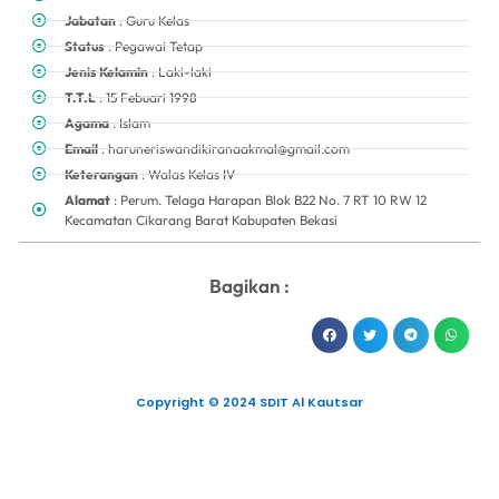
Jabatan
: Guru Kelas
Status
: Pegawai Tetap
Jenis Kelamin
: Laki-laki
T.T.L
: 15 Febuari 1998
Agama
: Islam
Email
: haruneriswandikiranaakmal@gmail.com
Keterangan
: Walas Kelas IV
Alamat
: Perum. Telaga Harapan Blok B22 No. 7 RT 10 RW 12
Kecamatan Cikarang Barat Kabupaten Bekasi
Bagikan :
Copyright © 2024 SDIT Al Kautsar